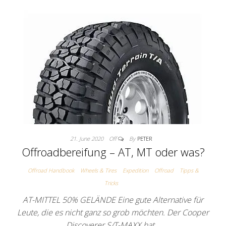
21. June 2020
Off
By
PETER
Offroadbereifung – AT, MT oder was?
Offroad Handbook
Wheels & Tires
Expedition
Offroad
Tipps &
Tricks
AT-MITTEL 50% GELÄNDE Eine gute Alternative für
Leute, die es nicht ganz so grob möchten. Der Cooper
Discoverer S/T-MAXX hat…