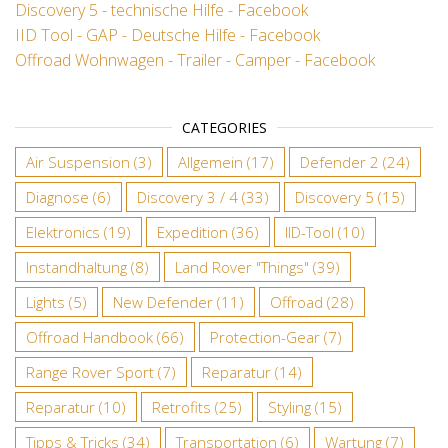
Discovery 5 - technische Hilfe - Facebook
IID Tool - GAP - Deutsche Hilfe - Facebook
Offroad Wohnwagen - Trailer - Camper - Facebook
CATEGORIES
Air Suspension
(3)
Allgemein
(17)
Defender 2
(24)
Diagnose
(6)
Discovery 3 / 4
(33)
Discovery 5
(15)
Elektronics
(19)
Expedition
(36)
IID-Tool
(10)
Instandhaltung
(8)
Land Rover "Things"
(39)
Lights
(5)
New Defender
(11)
Offroad
(28)
Offroad Handbook
(66)
Protection-Gear
(7)
Range Rover Sport
(7)
Reparatur
(14)
Reparatur
(10)
Retrofits
(25)
Styling
(15)
Tipps & Tricks
(34)
Transportation
(6)
Wartung
(7)