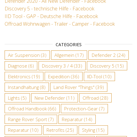
Defender 2020 - All New Defender - Facebook
Discovery 5 - technische Hilfe - Facebook
IID Tool - GAP - Deutsche Hilfe - Facebook
Offroad Wohnwagen - Trailer - Camper - Facebook
CATEGORIES
Air Suspension
(3)
Allgemein
(17)
Defender 2
(24)
Diagnose
(6)
Discovery 3 / 4
(33)
Discovery 5
(15)
Elektronics
(19)
Expedition
(36)
IID-Tool
(10)
Instandhaltung
(8)
Land Rover "Things"
(39)
Lights
(5)
New Defender
(11)
Offroad
(28)
Offroad Handbook
(66)
Protection-Gear
(7)
Range Rover Sport
(7)
Reparatur
(14)
Reparatur
(10)
Retrofits
(25)
Styling
(15)