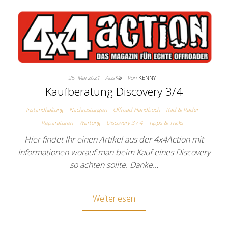
25. Mai 2021
Aus
Von
KENNY
Kaufberatung Discovery 3/4
Instandhaltung
Nachrüstungen
Offroad Handbuch
Rad & Räder
Reparaturen
Wartung
Discovery 3 / 4
Tipps & Tricks
Hier findet Ihr einen Artikel aus der 4x4Action mit
Informationen worauf man beim Kauf eines Discovery
so achten sollte. Danke…
Weiterlesen