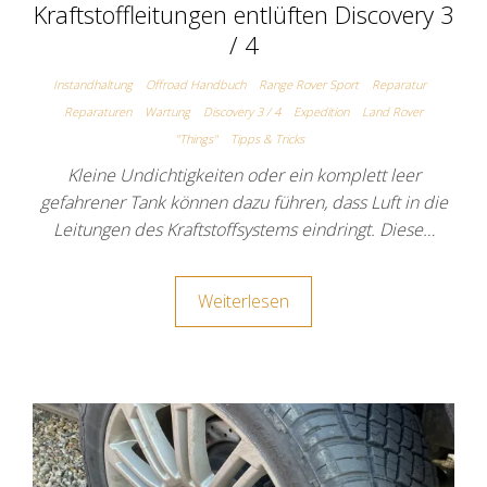
Kraftstoffleitungen entlüften Discovery 3
/ 4
Instandhaltung
Offroad Handbuch
Range Rover Sport
Reparatur
Reparaturen
Wartung
Discovery 3 / 4
Expedition
Land Rover
"Things"
Tipps & Tricks
Kleine Undichtigkeiten oder ein komplett leer
gefahrener Tank können dazu führen, dass Luft in die
Leitungen des Kraftstoffsystems eindringt. Diese…
Weiterlesen