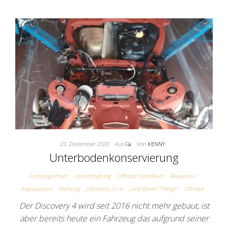
23. Dezember 2020
Aus
Von
KENNY
Unterbodenkonservierung
Fahrzeugschutz
Instandhaltung
Offroad Handbuch
Reparatur
Reparaturen
Wartung
Discovery 3 / 4
Land Rover "Things"
Offroad
Der Discovery 4 wird seit 2016 nicht mehr gebaut, ist
aber bereits heute ein Fahrzeug das aufgrund seiner