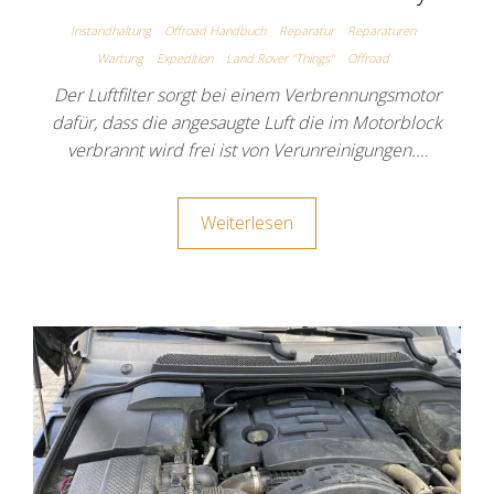
Instandhaltung
Offroad Handbuch
Reparatur
Reparaturen
Wartung
Expedition
Land Rover "Things"
Offroad
Der Luftfilter sorgt bei einem Verbrennungsmotor
dafür, dass die angesaugte Luft die im Motorblock
verbrannt wird frei ist von Verunreinigungen.…
Weiterlesen