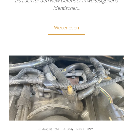
als auch für den New Defender in weitestgehend
identischer…
Weiterlesen
8. August 2020
Aus
Von
KENNY