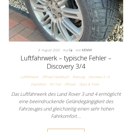
8. August 2020
Aus
Von
KENNY
Luftfahrwerk – typische Fehler –
Discovery 3/4
Luftfahrwerk
Offroad Handbuch
Wartung
Discovery 3 / 4
Expedition
IID-Tool
Offroad
Tipps & Tricks
Das Luftfahrwerk des Land Rover 3 und 4 ermöglicht
eine beeindruckende Geländegängigkeit des
Fahrzeuges und gleichzeitig einen sehr hohen
Fahrkomfort.…