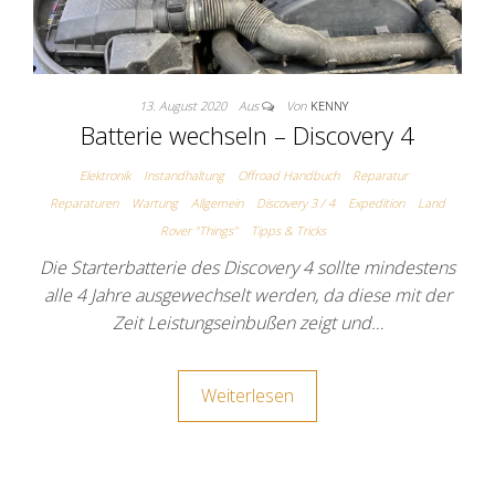
13. August 2020
Aus
Von
KENNY
Batterie wechseln – Discovery 4
Elektronik
Instandhaltung
Offroad Handbuch
Reparatur
Reparaturen
Wartung
Allgemein
Discovery 3 / 4
Expedition
Land
Rover "Things"
Tipps & Tricks
Die Starterbatterie des Discovery 4 sollte mindestens
alle 4 Jahre ausgewechselt werden, da diese mit der
Zeit Leistungseinbußen zeigt und…
Weiterlesen