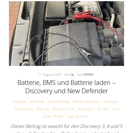
11. August 2020
Aus
Von
KENNY
Batterie, BMS und Batterie laden –
Discovery und New Defender
Diagnose
Elektronik
Instandhaltung
Offroad Handbuch
Reparatur
Reparaturen
Wartung
Discovery 3 / 4
Discovery 5
IID-Tool
Land
Rover "Things"
Tipps & Tricks
Dieser Beitrag ist sowohl für den Discovery 3, 4 und 5