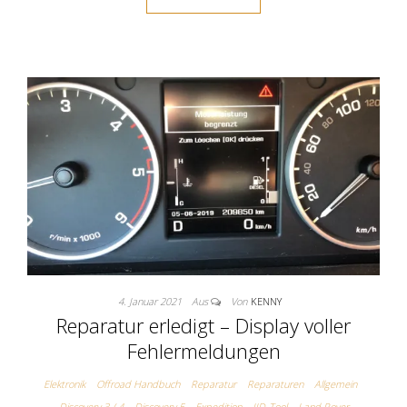
4. Januar 2021
Aus
Von
KENNY
Reparatur erledigt – Display voller
Fehlermeldungen
Elektronik
Offroad Handbuch
Reparatur
Reparaturen
Allgemein
Discovery 3 / 4
Discovery 5
Expedition
IID-Tool
Land Rover