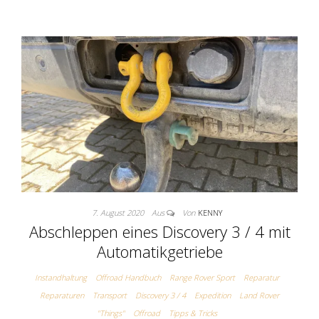
7. August 2020
Aus
Von
KENNY
Abschleppen eines Discovery 3 / 4 mit
Automatikgetriebe
Instandhaltung
Offroad Handbuch
Range Rover Sport
Reparatur
Reparaturen
Transport
Discovery 3 / 4
Expedition
Land Rover
"Things"
Offroad
Tipps & Tricks