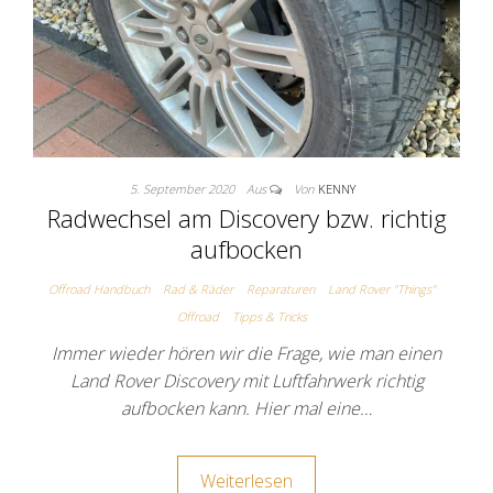
5. September 2020
Aus
Von
KENNY
Radwechsel am Discovery bzw. richtig
aufbocken
Offroad Handbuch
Rad & Räder
Reparaturen
Land Rover "Things"
Offroad
Tipps & Tricks
Immer wieder hören wir die Frage, wie man einen
Land Rover Discovery mit Luftfahrwerk richtig
aufbocken kann. Hier mal eine…
Weiterlesen