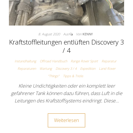
8. August 2020
Aus
Von
KENNY
Kraftstoffleitungen entlüften Discovery 3
/ 4
Instandhaltung
Offroad Handbuch
Range Rover Sport
Reparatur
Reparaturen
Wartung
Discovery 3 / 4
Expedition
Land Rover
"Things"
Tipps & Tricks
Kleine Undichtigkeiten oder ein komplett leer
gefahrener Tank können dazu führen, dass Luft in die
Leitungen des Kraftstoffsystems eindringt. Diese…
Weiterlesen