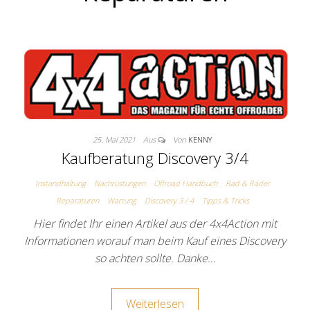
25. Mai 2021
Aus
Von
KENNY
Kaufberatung Discovery 3/4
Instandhaltung
Nachrüstungen
Offroad Handbuch
Rad & Räder
Reparaturen
Wartung
Discovery 3 / 4
Tipps & Tricks
Hier findet Ihr einen Artikel aus der 4x4Action mit
Informationen worauf man beim Kauf eines Discovery
so achten sollte. Danke…
Weiterlesen