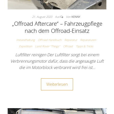
21. August 2020
Aus
Von
KENNY
„Offroad Aftercare“ – Fahrzeugpflege
nach dem Offroad-Einsatz
Instandhaltung
Offroad Handbuch
Reparatur
Reparaturen
Expedition
Land Rover "Things"
Offroad
Tipps & Tricks
Luftfilter reinigen Der Luftfilter sorgt bei einem
Verbrennungsmotor dafür, dass die angesaugte Luft
die im Motorblock verbrannt wird frei ist…
Weiterlesen