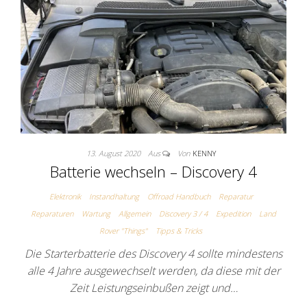
13. August 2020
Aus
Von
KENNY
Batterie wechseln – Discovery 4
Elektronik
Instandhaltung
Offroad Handbuch
Reparatur
Reparaturen
Wartung
Allgemein
Discovery 3 / 4
Expedition
Land
Rover "Things"
Tipps & Tricks
Die Starterbatterie des Discovery 4 sollte mindestens
alle 4 Jahre ausgewechselt werden, da diese mit der
Zeit Leistungseinbußen zeigt und…