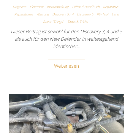
Diagnose
Elektronik
Instandhaltung
Offroad Handbuch
Reparatur
Reparaturen
Wartung
Discovery 3 / 4
Discovery 5
IID-Tool
Land
Rover "Things"
Tipps & Tricks
Dieser Beitrag ist sowohl für den Discovery 3, 4 und 5
als auch für den New Defender in weitestgehend
identischer…
Weiterlesen