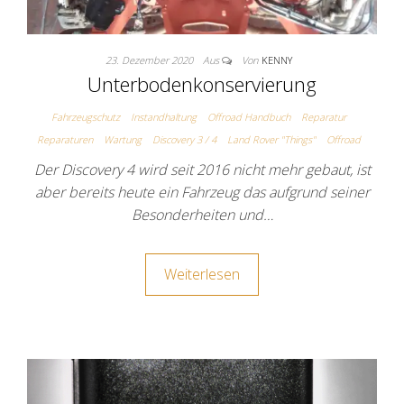
23. Dezember 2020
Aus
Von
KENNY
Unterbodenkonservierung
Fahrzeugschutz
Instandhaltung
Offroad Handbuch
Reparatur
Reparaturen
Wartung
Discovery 3 / 4
Land Rover "Things"
Offroad
Der Discovery 4 wird seit 2016 nicht mehr gebaut, ist
aber bereits heute ein Fahrzeug das aufgrund seiner
Besonderheiten und…
Weiterlesen