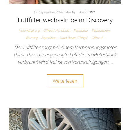
12. September 2020
Aus
Von
KENNY
Luftfilter wechseln beim Discovery
Instandhaltung
Offroad Handbuch
Reparatur
Reparaturen
Wartung
Expedition
Land Rover "Things"
Offroad
Der Luftfilter sorgt bei einem Verbrennungsmotor
dafür, dass die angesaugte Luft die im Motorblock
verbrannt wird frei ist von Verunreinigungen.…
Weiterlesen