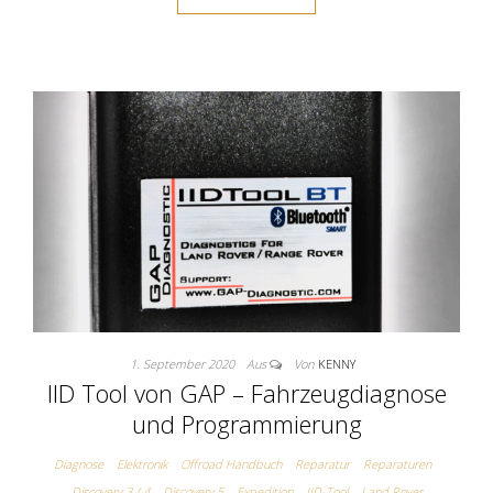
1. September 2020
Aus
Von
KENNY
IID Tool von GAP – Fahrzeugdiagnose
und Programmierung
Diagnose
Elektronik
Offroad Handbuch
Reparatur
Reparaturen
Discovery 3 / 4
Discovery 5
Expedition
IID-Tool
Land Rover