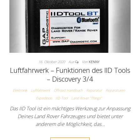
16. Oktober 2020
Aus
Von
KENNY
Luftfahrwerk – Funktionen des IID Tools
– Discovery 3/4
Elektronik
Luftfahrwerk
Offroad Handbuch
Reparatur
Reparaturen
Expedition
IID-Tool
Land Rover "Things"
Das IID Tool ist ein mächtiges Werkzeug zur Anpassung
Deines Land Rover Fahrzeuges und bietet unter
anderem die Möglichkeit, das…