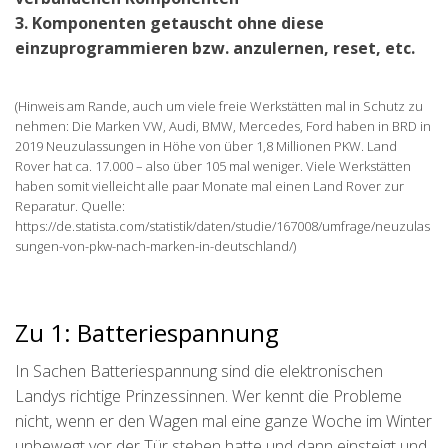
3. Komponenten getauscht ohne diese
einzuprogrammieren bzw. anzulernen, reset, etc.
(Hinweis am Rande, auch um viele freie Werkstätten mal in Schutz zu
nehmen: Die Marken VW, Audi, BMW, Mercedes, Ford haben in BRD in
2019 Neuzulassungen in Höhe von über 1,8 Millionen PKW. Land
Rover hat ca. 17.000 – also über 105 mal weniger. Viele Werkstätten
haben somit vielleicht alle paar Monate mal einen Land Rover zur
Reparatur. Quelle:
https://de.statista.com/statistik/daten/studie/167008/umfrage/neuzulas
sungen-von-pkw-nach-marken-in-deutschland/)
Zu 1: Batteriespannung
In Sachen Batteriespannung sind die elektronischen
Landys richtige Prinzessinnen. Wer kennt die Probleme
nicht, wenn er den Wagen mal eine ganze Woche im Winter
unbewegt vor der Tür stehen hatte und dann einsteigt und