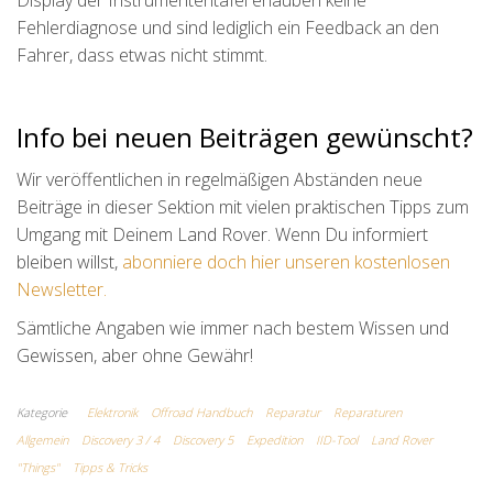
Display der Instrumententafel erlauben keine
Fehlerdiagnose und sind lediglich ein Feedback an den
Fahrer, dass etwas nicht stimmt.
Info bei neuen Beiträgen gewünscht?
Wir veröffentlichen in regelmäßigen Abständen neue
Beiträge in dieser Sektion mit vielen praktischen Tipps zum
Umgang mit Deinem Land Rover. Wenn Du informiert
bleiben willst,
abonniere doch hier unseren kostenlosen
Newsletter.
Sämtliche Angaben wie immer nach bestem Wissen und
Gewissen, aber ohne Gewähr!
Kategorie
Elektronik
Offroad Handbuch
Reparatur
Reparaturen
Allgemein
Discovery 3 / 4
Discovery 5
Expedition
IID-Tool
Land Rover
"Things"
Tipps & Tricks