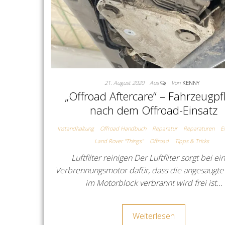
21. August 2020
Aus
Von
KENNY
„Offroad Aftercare“ – Fahrzeugpf
nach dem Offroad-Einsatz
Instandhaltung
Offroad Handbuch
Reparatur
Reparaturen
E
Land Rover "Things"
Offroad
Tipps & Tricks
Luftfilter reinigen Der Luftfilter sorgt bei e
Verbrennungsmotor dafür, dass die angesaugte 
im Motorblock verbrannt wird frei ist…
Weiterlesen