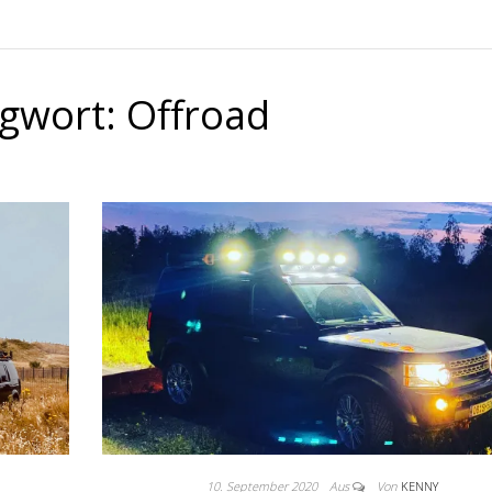
agwort:
Offroad
10. September 2020
Aus
Von
KENNY