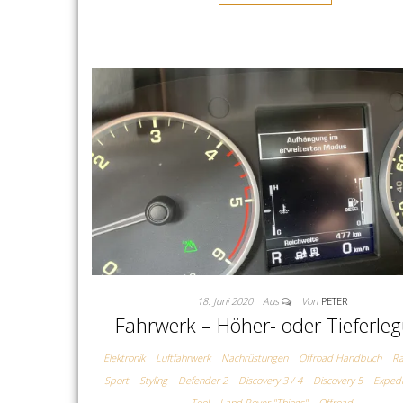
18. Juni 2020
Aus
Von
PETER
Fahrwerk – Höher- oder Tieferle
Elektronik
Luftfahrwerk
Nachrüstungen
Offroad Handbuch
Ra
Sport
Styling
Defender 2
Discovery 3 / 4
Discovery 5
Expedi
Tool
Land Rover "Things"
Offroad