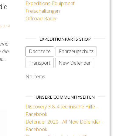
Expeditions-Equipment
die
Freischaltungen
Offroad-Räder
y 3 / 4
EXPEDITIONPARTS SHOP
eine
Dachzelte
Fahrzeugschutz
 die
ht…
Transport
New Defender
No items
UNSERE COMMUNITYSEITEN
Discovery 3 & 4 technische Hilfe -
Facebook
Defender 2020 - All New Defender -
Facebook