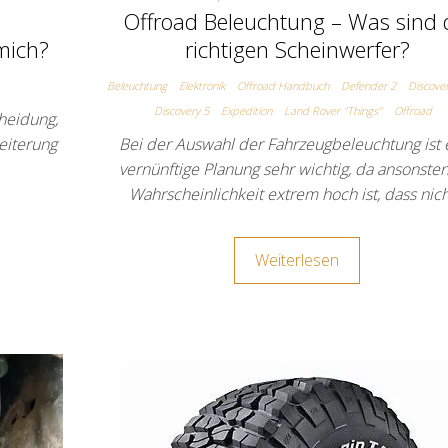
Offroad Beleuchtung – Was sind 
 mich?
richtigen Scheinwerfer?
Beleuchtung
Elektronik
Offroad Handbuch
Defender 2
Discover
Discovery 5
Expedition
Land Rover "Things"
Offroad
heidung,
eiterung
Bei der Auswahl der Fahrzeugbeleuchtung ist 
vernünftige Planung sehr wichtig, da ansonsten
Wahrscheinlichkeit extrem hoch ist, dass nic
Weiterlesen