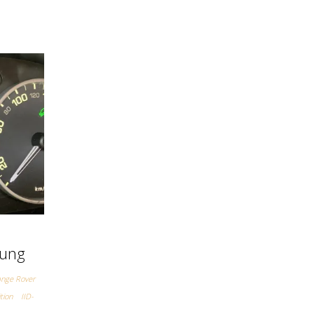
gung
nge Rover
tion
IID-