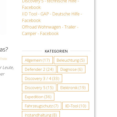
Discovery 5 - technische Hilfe -
Facebook
IID Tool - GAP - Deutsche Hilfe -
Facebook
Offroad Wohnwagen - Trailer -
Camper - Facebook
as?
KATEGORIEN
Tricks
Allgemein
(17)
Beleuchtung
(5)
 Leute,
Defender 2
(24)
Diagnose
(6)
per
Discovery 3 / 4
(33)
Discovery 5
(15)
Elektronik
(19)
Expedition
(36)
Fahrzeugschutz
(7)
IID-Tool
(10)
Instandhaltung
(8)