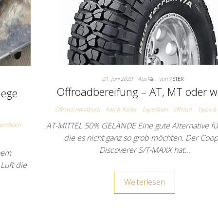
21. Juni 2020
Aus
Von
PETER
Offroadbereifung – AT, MT oder w
lege
Offroad Handbuch
Rad & Räder
Expedition
Offroad
Tipps & 
AT-MITTEL 50% GELÄNDE Eine gute Alternative für
xpedition
die es nicht ganz so grob möchten. Der Coo
Discoverer S/T-MAXX hat…
inem
Luft die
Weiterlesen