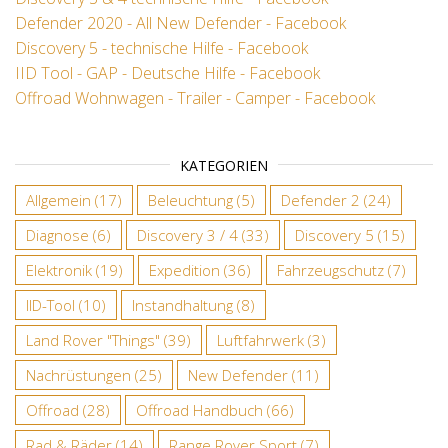
Defender 2020 - All New Defender - Facebook
Discovery 5 - technische Hilfe - Facebook
IID Tool - GAP - Deutsche Hilfe - Facebook
Offroad Wohnwagen - Trailer - Camper - Facebook
KATEGORIEN
Allgemein
(17)
Beleuchtung
(5)
Defender 2
(24)
Diagnose
(6)
Discovery 3 / 4
(33)
Discovery 5
(15)
Elektronik
(19)
Expedition
(36)
Fahrzeugschutz
(7)
IID-Tool
(10)
Instandhaltung
(8)
Land Rover "Things"
(39)
Luftfahrwerk
(3)
Nachrüstungen
(25)
New Defender
(11)
Offroad
(28)
Offroad Handbuch
(66)
Rad & Räder
(14)
Range Rover Sport
(7)