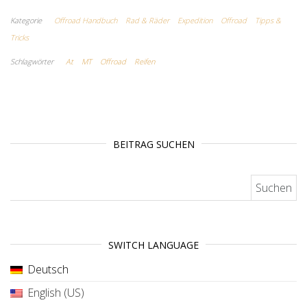
Kategorie
Offroad Handbuch
Rad & Räder
Expedition
Offroad
Tipps &
Tricks
Schlagwörter
At
MT
Offroad
Reifen
BEITRAG SUCHEN
Suchen nach:
SWITCH LANGUAGE
Deutsch
English (US)