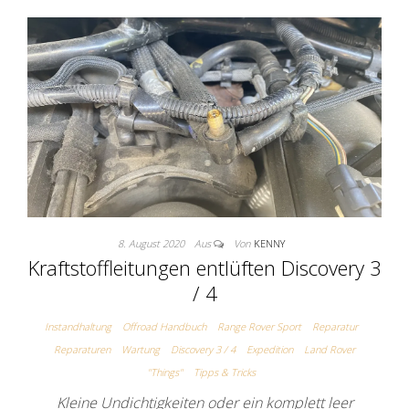
8. August 2020
Aus
Von
KENNY
Kraftstoffleitungen entlüften Discovery 3
/ 4
Instandhaltung
Offroad Handbuch
Range Rover Sport
Reparatur
Reparaturen
Wartung
Discovery 3 / 4
Expedition
Land Rover
"Things"
Tipps & Tricks
Kleine Undichtigkeiten oder ein komplett leer