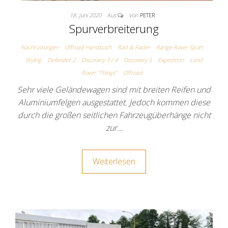
18. Juni 2020
Aus
Von
PETER
Spurverbreiterung
Nachrüstungen
Offroad Handbuch
Rad & Räder
Range Rover Sport
Styling
Defender 2
Discovery 3 / 4
Discovery 5
Expedition
Land
Rover "Things"
Offroad
Sehr viele Geländewagen sind mit breiten Reifen und
Aluminiumfelgen ausgestattet. Jedoch kommen diese
durch die großen seitlichen Fahrzeugüberhänge nicht
zur…
Weiterlesen