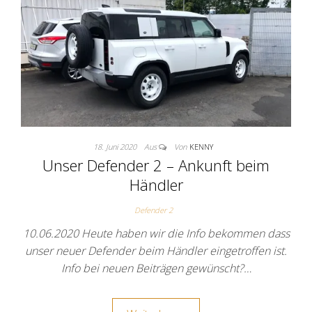
18. Juni 2020
Aus
Von
KENNY
Unser Defender 2 – Ankunft beim
Händler
Defender 2
10.06.2020 Heute haben wir die Info bekommen dass
unser neuer Defender beim Händler eingetroffen ist.
Info bei neuen Beiträgen gewünscht?…