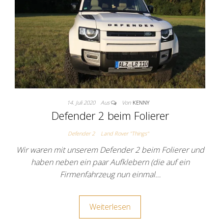
14. Juli 2020
Aus
Von
KENNY
Defender 2 beim Folierer
Defender 2
Land Rover "Things"
Wir waren mit unserem Defender 2 beim Folierer und
haben neben ein paar Aufklebern (die auf ein
Firmenfahrzeug nun einmal…
Weiterlesen