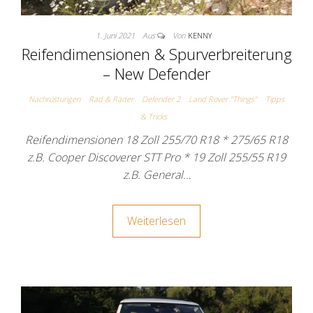
1. Juni 2021
Aus
Von
KENNY
Reifendimensionen & Spurverbreiterung
– New Defender
Nachrüstungen
Rad & Räder
Defender 2
Land Rover "Things"
Tipps
& Tricks
Reifendimensionen 18 Zoll 255/70 R18 * 275/65 R18
z.B. Cooper Discoverer STT Pro * 19 Zoll 255/55 R19
z.B. General…
Weiterlesen