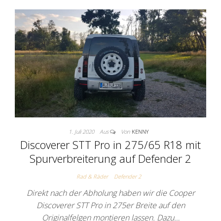
1. Juli 2020
Aus
Von
KENNY
Discoverer STT Pro in 275/65 R18 mit
Spurverbreiterung auf Defender 2
Rad & Räder
Defender 2
Direkt nach der Abholung haben wir die Cooper
Discoverer STT Pro in 275er Breite auf den
Originalfelgen montieren lassen. Dazu…