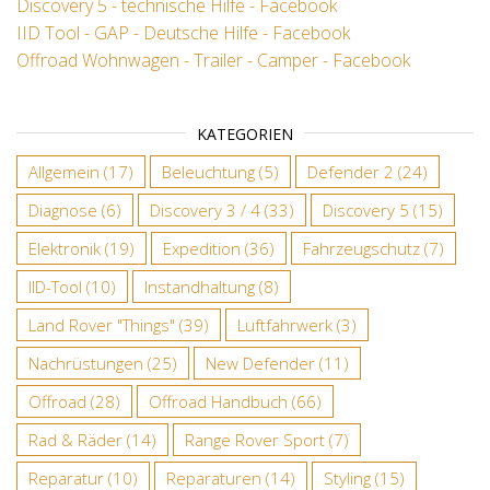
Discovery 5 - technische Hilfe - Facebook
IID Tool - GAP - Deutsche Hilfe - Facebook
Offroad Wohnwagen - Trailer - Camper - Facebook
KATEGORIEN
Allgemein
(17)
Beleuchtung
(5)
Defender 2
(24)
Diagnose
(6)
Discovery 3 / 4
(33)
Discovery 5
(15)
Elektronik
(19)
Expedition
(36)
Fahrzeugschutz
(7)
IID-Tool
(10)
Instandhaltung
(8)
Land Rover "Things"
(39)
Luftfahrwerk
(3)
Nachrüstungen
(25)
New Defender
(11)
Offroad
(28)
Offroad Handbuch
(66)
Rad & Räder
(14)
Range Rover Sport
(7)
Reparatur
(10)
Reparaturen
(14)
Styling
(15)