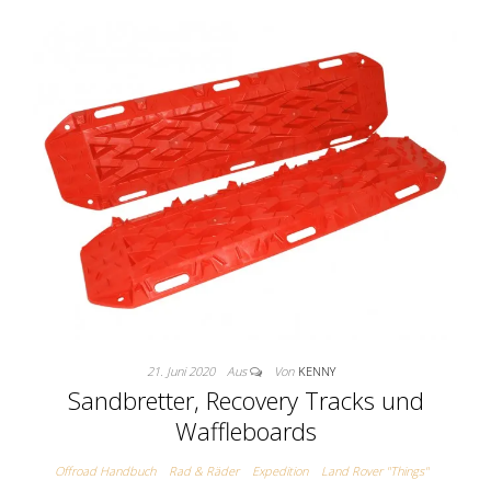
21. Juni 2020
Aus
Von
KENNY
Sandbretter, Recovery Tracks und
Waffleboards
Offroad Handbuch
Rad & Räder
Expedition
Land Rover "Things"