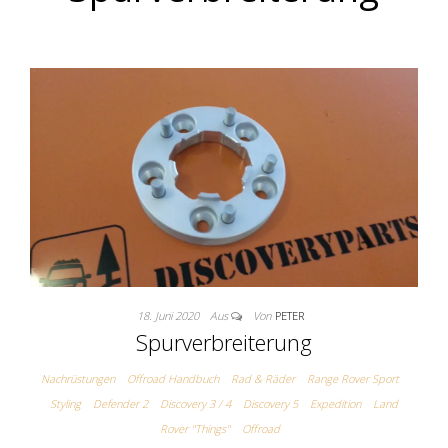
18. Juni 2020
Aus
Von
PETER
Spurverbreiterung
Nachrüstungen
Offroad Handbuch
Rad & Räder
Range Rover Sport
Styling
Defender 2
Discovery 3 / 4
Discovery 5
Expedition
Land
Rover "Things"
Offroad