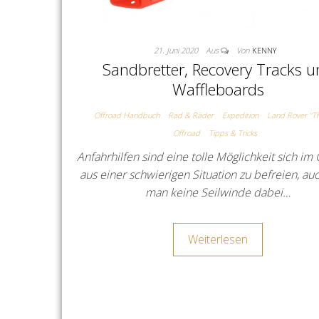
21. Juni 2020
Aus
Von
KENNY
Sandbretter, Recovery Tracks 
Waffleboards
Offroad Handbuch
Rad & Räder
Expedition
Land Rover "Th
Offroad
Tipps & Tricks
Anfahrhilfen sind eine tolle Möglichkeit sich im
aus einer schwierigen Situation zu befreien, a
man keine Seilwinde dabei…
Weiterlesen