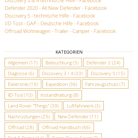
Discovery 3 & 4 technische Hilfe - Facebook
Defender 2020 - All New Defender - Facebook
Discovery 5 - technische Hilfe - Facebook
IID Tool - GAP - Deutsche Hilfe - Facebook
Offroad Wohnwagen - Trailer - Camper - Facebook
KATEGORIEN
Allgemein
(17)
Beleuchtung
(5)
Defender 2
(24)
Diagnose
(6)
Discovery 3 / 4
(33)
Discovery 5
(15)
Elektronik
(19)
Expedition
(36)
Fahrzeugschutz
(7)
IID-Tool
(10)
Instandhaltung
(8)
Land Rover "Things"
(39)
Luftfahrwerk
(3)
Nachrüstungen
(25)
New Defender
(11)
Offroad
(28)
Offroad Handbuch
(66)
Rad & Räder
(14)
Range Rover Sport
(7)