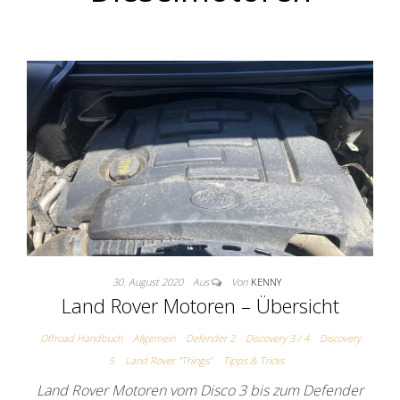
30. August 2020
Aus
Von
KENNY
Land Rover Motoren – Übersicht
Offroad Handbuch
Allgemein
Defender 2
Discovery 3 / 4
Discovery
5
Land Rover "Things"
Tipps & Tricks
Land Rover Motoren vom Disco 3 bis zum Defender