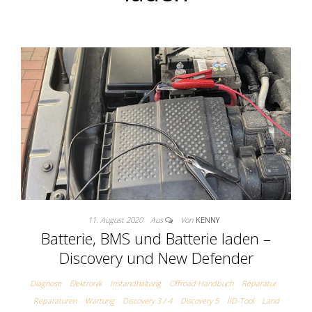
11. August 2020
Aus
Von
KENNY
Batterie, BMS und Batterie laden –
Discovery und New Defender
Diagnose
Elektronik
Instandhaltung
Offroad Handbuch
Reparatur
Reparaturen
Wartung
Discovery 3 / 4
Discovery 5
IID-Tool
Land