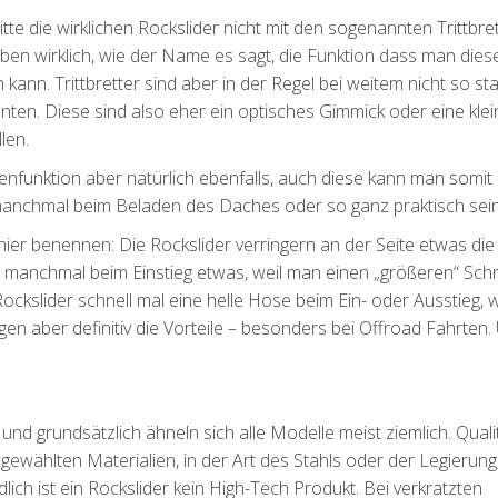
te die wirklichen Rockslider nicht mit den sogenannten Trittbre
aben wirklich, wie der Name es sagt, die Funktion dass man diese
kann. Trittbretter sind aber in der Regel bei weitem nicht so sta
nnten. Diese sind also eher ein optisches Gimmick oder eine klei
len.
fenfunktion aber natürlich ebenfalls, auch diese kann man somit 
manchmal beim Beladen des Daches oder so ganz praktisch sein
ier benennen: Die Rockslider verringern an der Seite etwas die
 manchmal beim Einstieg etwas, weil man einen „größeren“ Schri
kslider schnell mal eine helle Hose beim Ein- oder Ausstieg, 
gen aber definitiv die Vorteile – besonders bei Offroad Fahrten.
und grundsätzlich ähneln sich alle Modelle meist ziemlich. Quali
gewählten Materialien, in der Art des Stahls oder der Legierung
lich ist ein Rockslider kein High-Tech Produkt. Bei verkratzten