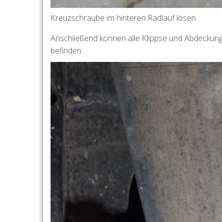
Kreuzschraube im hinteren Radlauf lösen
Anschließend können alle Klippse und Abdeckung
befinden.