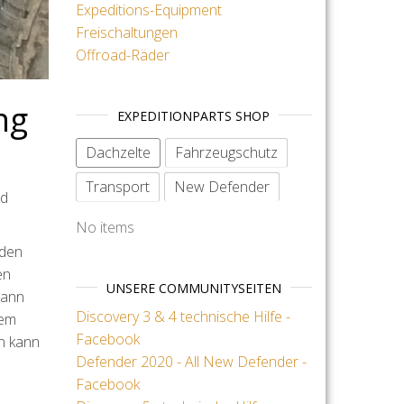
Expeditions-Equipment
Freischaltungen
Offroad-Räder
ng
EXPEDITIONPARTS SHOP
Dachzelte
Fahrzeugschutz
Transport
New Defender
nd
No items
 den
en
UNSERE COMMUNITYSEITEN
dann
Discovery 3 & 4 technische Hilfe -
dem
Facebook
n kann
Defender 2020 - All New Defender -
Facebook