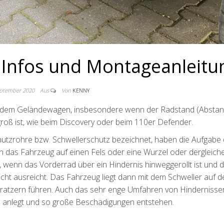
 – Infos und Montageanleitu
eptember 2020
Aus
Von
KENNY
 an jedem Geländewagen, insbesondere wenn der Radstand (Absta
roß ist, wie beim Discovery oder beim 110er Defender.
schutzrohre bzw. Schwellerschutz bezeichnet, haben die Aufgabe
 das Fahrzeug auf einen Fels oder eine Wurzel oder dergleich
ll, wenn das Vorderrad über ein Hindernis hinweggerollt ist und 
icht ausreicht. Das Fahrzeug liegt dann mit dem Schweller auf 
Kratzern führen. Auch das sehr enge Umfahren von Hindernisse
is anlegt und so große Beschädigungen entstehen.