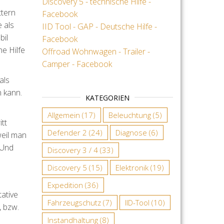
Discovery 5 - technische Hilfe -
ttern
Facebook
 als
IID Tool - GAP - Deutsche Hilfe -
bil
Facebook
ne Hilfe
Offroad Wohnwagen - Trailer -
Camper - Facebook
als
 kann.
KATEGORIEN
Allgemein
(17)
Beleuchtung
(5)
tt
Defender 2
(24)
Diagnose
(6)
weil man
 Und
Discovery 3 / 4
(33)
Discovery 5
(15)
Elektronik
(19)
Expedition
(36)
tative
Fahrzeugschutz
(7)
IID-Tool
(10)
, bzw.
Instandhaltung
(8)